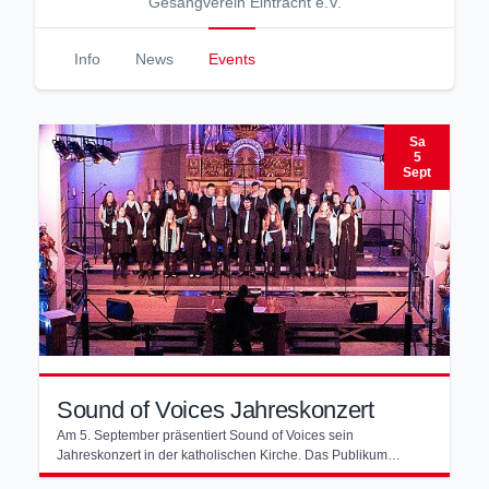
Gesangverein Eintracht e.V.
Info
News
Events
Sa
5
Sept
Sound of Voices Jahreskonzert
Am 5. September präsentiert Sound of Voices sein
Jahreskonzert in der katholischen Kirche. Das Publikum
erwartet ein stimmungsvoller Abend mit abwechslungsreicher